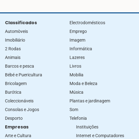
Classificados
Electrodomésticos
Automòveis
Emprego
Imobiliário
Imagem
2 Rodas
Informática
Animais
Lazeres
Barcos e pesca
Livros
Bébé e Puericultura
Mobilia
Bricolagem
Moda e Beleza
Burótica
Música
Coleccionáveis
Plantas e jardinagem
Consolas e Jogos
Som
Desporto
Telefonia
Empresas
Instituições
Arte e Cultura
Internet e Computadores