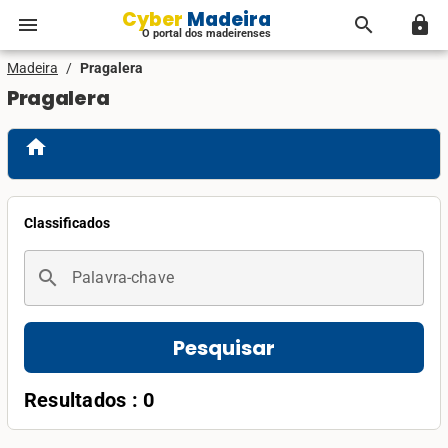
Cyber Madeira
menu
search
lock
O portal dos madeirenses
Madeira
/
Pragalera
Pragalera
home
Classificados
search
Palavra-chave
Pesquisar
Resultados : 0