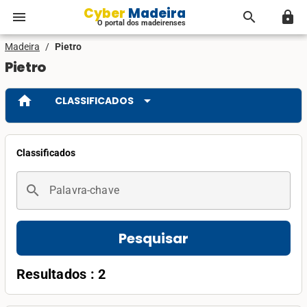
Cyber Madeira
menu
search
lock
O portal dos madeirenses
Madeira
/
Pietro
Pietro
home
arrow_drop_down
CLASSIFICADOS
Classificados
search
Palavra-chave
Pesquisar
Resultados : 2