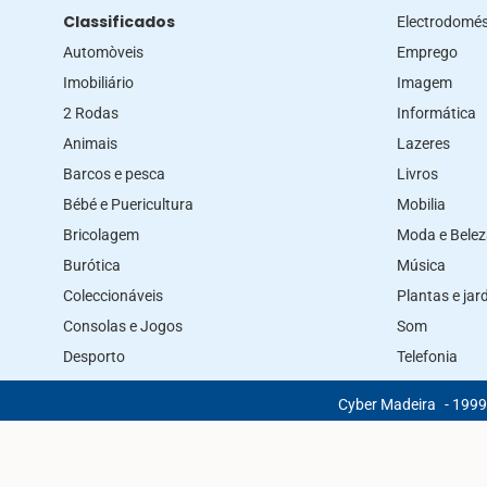
Classificados
Electrodomés
Automòveis
Emprego
Imobiliário
Imagem
2 Rodas
Informática
Animais
Lazeres
Barcos e pesca
Livros
Bébé e Puericultura
Mobilia
Bricolagem
Moda e Bele
Burótica
Música
Coleccionáveis
Plantas e ja
Consolas e Jogos
Som
Desporto
Telefonia
Cyber Madeira
- 1999