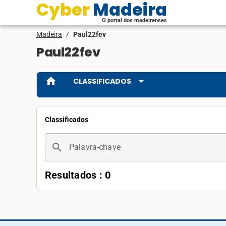
Cyber Madeira
O portal dos madeirenses
Madeira
/
Paul22fev
Paul22fev
home
arrow_drop_down
CLASSIFICADOS
Classificados
search
Palavra-chave
Resultados : 0