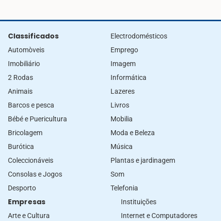
Classificados
Electrodomésticos
Automòveis
Emprego
Imobiliário
Imagem
2 Rodas
Informática
Animais
Lazeres
Barcos e pesca
Livros
Bébé e Puericultura
Mobilia
Bricolagem
Moda e Beleza
Burótica
Música
Coleccionáveis
Plantas e jardinagem
Consolas e Jogos
Som
Desporto
Telefonia
Empresas
Instituições
Arte e Cultura
Internet e Computadores