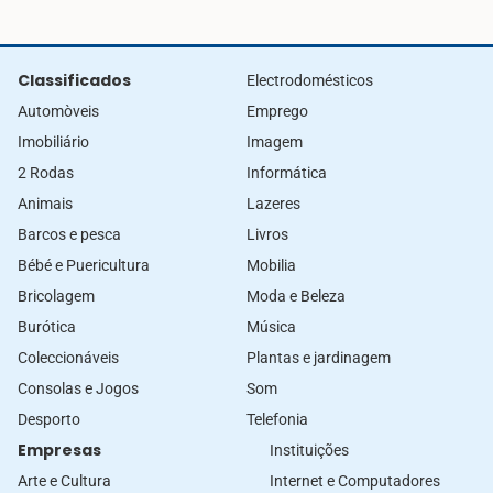
Classificados
Electrodomésticos
Automòveis
Emprego
Imobiliário
Imagem
2 Rodas
Informática
Animais
Lazeres
Barcos e pesca
Livros
Bébé e Puericultura
Mobilia
Bricolagem
Moda e Beleza
Burótica
Música
Coleccionáveis
Plantas e jardinagem
Consolas e Jogos
Som
Desporto
Telefonia
Empresas
Instituições
Arte e Cultura
Internet e Computadores