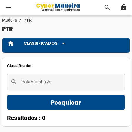
Cyber Madeira
menu
search
lock
O portal dos madeirenses
Madeira
/
PTR
PTR
home
arrow_drop_down
CLASSIFICADOS
Classificados
search
Palavra-chave
Pesquisar
Resultados : 0