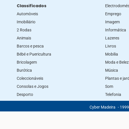
Classificados
Electrodomés
Automòveis
Emprego
Imobiliário
Imagem
2 Rodas
Informática
Animais
Lazeres
Barcos e pesca
Livros
Bébé e Puericultura
Mobilia
Bricolagem
Moda e Bele
Burótica
Música
Coleccionáveis
Plantas e ja
Consolas e Jogos
Som
Desporto
Telefonia
Cyber Madeira
- 1999