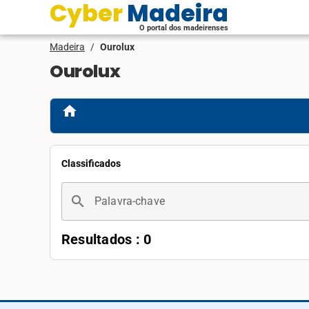
Cyber Madeira
O portal dos madeirenses
Madeira
/
Ourolux
Ourolux
home
Classificados
search
Palavra-chave
Resultados : 0