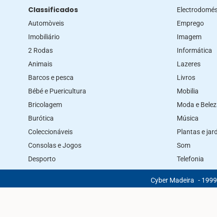
Classificados
Electrodomés
Automòveis
Emprego
Imobiliário
Imagem
2 Rodas
Informática
Animais
Lazeres
Barcos e pesca
Livros
Bébé e Puericultura
Mobilia
Bricolagem
Moda e Bele
Burótica
Música
Coleccionáveis
Plantas e ja
Consolas e Jogos
Som
Desporto
Telefonia
Cyber Madeira
- 1999