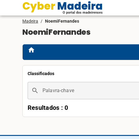
Cyber Madeira
O portal dos madeirenses
Madeira
/
NoemiFernandes
NoemiFernandes
home
Classificados
search
Palavra-chave
Resultados : 0