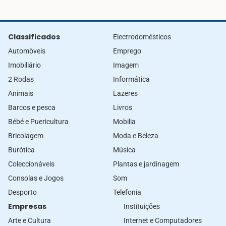
Classificados
Electrodomésticos
Automòveis
Emprego
Imobiliário
Imagem
2 Rodas
Informática
Animais
Lazeres
Barcos e pesca
Livros
Bébé e Puericultura
Mobilia
Bricolagem
Moda e Beleza
Burótica
Música
Coleccionáveis
Plantas e jardinagem
Consolas e Jogos
Som
Desporto
Telefonia
Empresas
Instituições
Arte e Cultura
Internet e Computadores