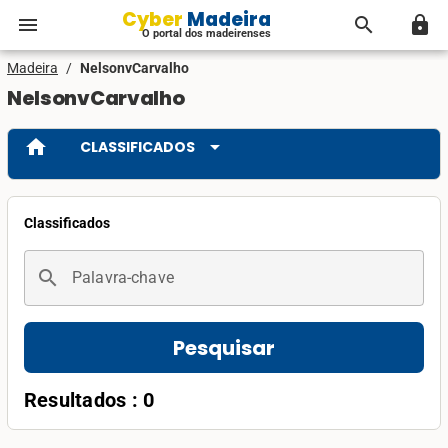
Cyber Madeira
menu
search
lock
O portal dos madeirenses
Madeira
/
NelsonvCarvalho
NelsonvCarvalho
home
arrow_drop_down
CLASSIFICADOS
Classificados
search
Palavra-chave
Pesquisar
Resultados : 0