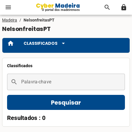
Cyber Madeira
menu
search
lock
O portal dos madeirenses
Madeira
/
NelsonfreitasPT
NelsonfreitasPT
home
arrow_drop_down
CLASSIFICADOS
Classificados
search
Palavra-chave
Pesquisar
Resultados : 0