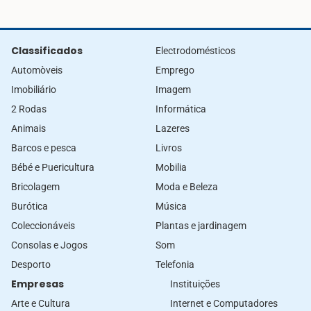
Classificados
Electrodomésticos
Automòveis
Emprego
Imobiliário
Imagem
2 Rodas
Informática
Animais
Lazeres
Barcos e pesca
Livros
Bébé e Puericultura
Mobilia
Bricolagem
Moda e Beleza
Burótica
Música
Coleccionáveis
Plantas e jardinagem
Consolas e Jogos
Som
Desporto
Telefonia
Empresas
Instituições
Arte e Cultura
Internet e Computadores