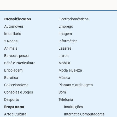
Classificados
Electrodomésticos
Automòveis
Emprego
Imobiliário
Imagem
2 Rodas
Informática
Animais
Lazeres
Barcos e pesca
Livros
Bébé e Puericultura
Mobilia
Bricolagem
Moda e Beleza
Burótica
Música
Coleccionáveis
Plantas e jardinagem
Consolas e Jogos
Som
Desporto
Telefonia
Empresas
Instituições
Arte e Cultura
Internet e Computadores