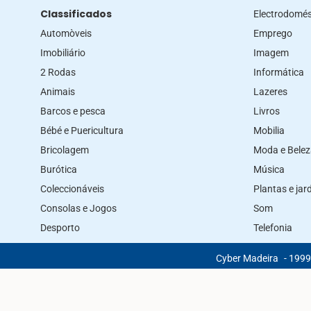
Classificados
Electrodomés
Automòveis
Emprego
Imobiliário
Imagem
2 Rodas
Informática
Animais
Lazeres
Barcos e pesca
Livros
Bébé e Puericultura
Mobilia
Bricolagem
Moda e Bele
Burótica
Música
Coleccionáveis
Plantas e ja
Consolas e Jogos
Som
Desporto
Telefonia
Cyber Madeira
- 1999