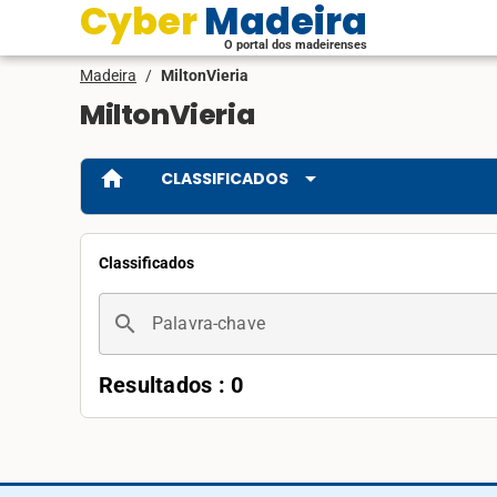
Cyber Madeira
O portal dos madeirenses
Madeira
/
MiltonVieria
MiltonVieria
home
arrow_drop_down
CLASSIFICADOS
Classificados
search
Palavra-chave
Resultados : 0