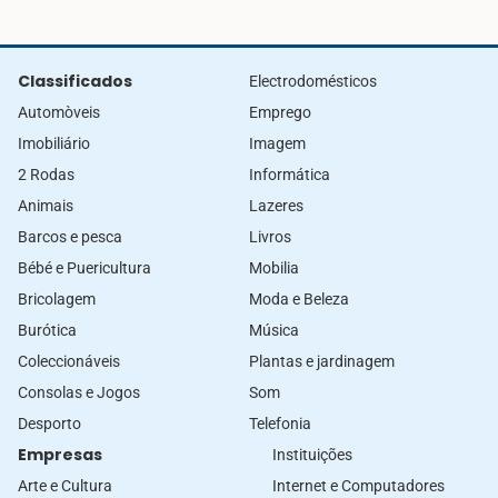
Classificados
Electrodomésticos
Automòveis
Emprego
Imobiliário
Imagem
2 Rodas
Informática
Animais
Lazeres
Barcos e pesca
Livros
Bébé e Puericultura
Mobilia
Bricolagem
Moda e Beleza
Burótica
Música
Coleccionáveis
Plantas e jardinagem
Consolas e Jogos
Som
Desporto
Telefonia
Empresas
Instituições
Arte e Cultura
Internet e Computadores