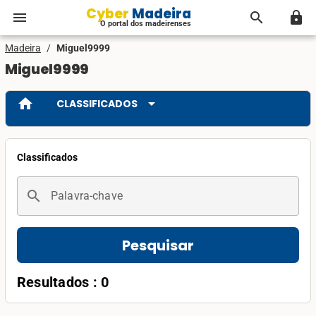
Cyber Madeira
menu
search
lock
O portal dos madeirenses
Madeira
/
Miguel9999
Miguel9999
home
arrow_drop_down
CLASSIFICADOS
Classificados
search
Palavra-chave
Pesquisar
Resultados : 0