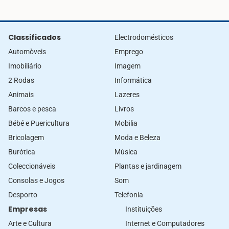
Classificados
Electrodomésticos
Automòveis
Emprego
Imobiliário
Imagem
2 Rodas
Informática
Animais
Lazeres
Barcos e pesca
Livros
Bébé e Puericultura
Mobilia
Bricolagem
Moda e Beleza
Burótica
Música
Coleccionáveis
Plantas e jardinagem
Consolas e Jogos
Som
Desporto
Telefonia
Empresas
Instituições
Arte e Cultura
Internet e Computadores