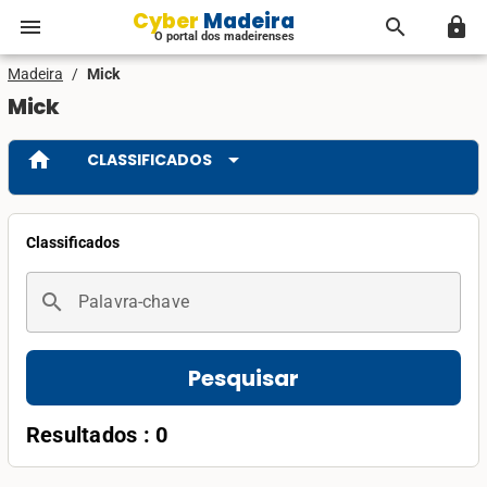
Cyber Madeira
menu
search
lock
O portal dos madeirenses
Madeira
/
Mick
Mick
home
arrow_drop_down
CLASSIFICADOS
Classificados
search
Palavra-chave
Pesquisar
Resultados : 0