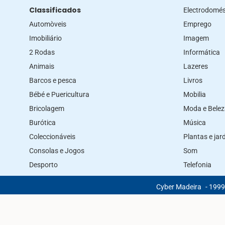
Classificados
Electrodomés
Automòveis
Emprego
Imobiliário
Imagem
2 Rodas
Informática
Animais
Lazeres
Barcos e pesca
Livros
Bébé e Puericultura
Mobilia
Bricolagem
Moda e Bele
Burótica
Música
Coleccionáveis
Plantas e ja
Consolas e Jogos
Som
Desporto
Telefonia
Cyber Madeira
- 1999