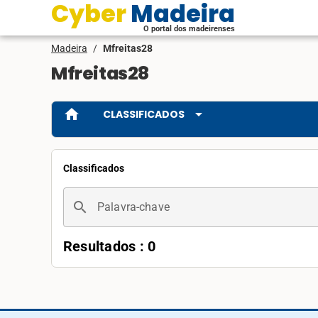
Cyber Madeira
O portal dos madeirenses
Madeira
/
Mfreitas28
Mfreitas28
home
arrow_drop_down
CLASSIFICADOS
Classificados
search
Palavra-chave
Resultados : 0