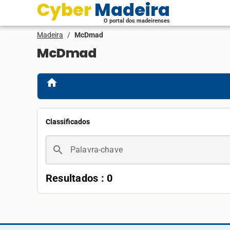
Cyber Madeira
O portal dos madeirenses
Madeira
/
McDmad
McDmad
home
Classificados
search
Palavra-chave
Resultados : 0