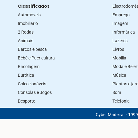
Classificados
Electrodomés
Automòveis
Emprego
Imobiliário
Imagem
2 Rodas
Informática
Animais
Lazeres
Barcos e pesca
Livros
Bébé e Puericultura
Mobilia
Bricolagem
Moda e Bele
Burótica
Música
Coleccionáveis
Plantas e ja
Consolas e Jogos
Som
Desporto
Telefonia
Cyber Madeira
- 1999