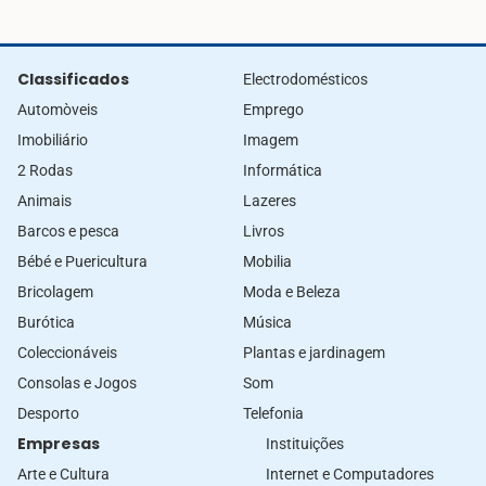
Classificados
Electrodomésticos
Automòveis
Emprego
Imobiliário
Imagem
2 Rodas
Informática
Animais
Lazeres
Barcos e pesca
Livros
Bébé e Puericultura
Mobilia
Bricolagem
Moda e Beleza
Burótica
Música
Coleccionáveis
Plantas e jardinagem
Consolas e Jogos
Som
Desporto
Telefonia
Empresas
Instituições
Arte e Cultura
Internet e Computadores