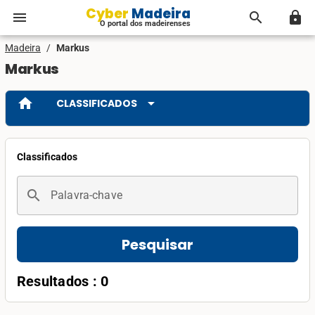
Cyber Madeira
menu
search
lock
O portal dos madeirenses
Madeira
/
Markus
Markus
home
arrow_drop_down
CLASSIFICADOS
Classificados
search
Palavra-chave
Pesquisar
Resultados : 0