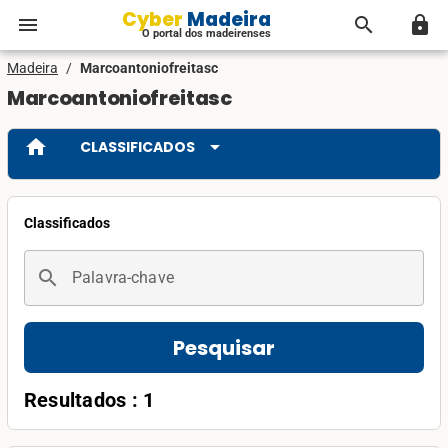
Cyber Madeira
menu
search
lock
O portal dos madeirenses
Madeira
/
Marcoantoniofreitasc
Marcoantoniofreitasc
home
arrow_drop_down
CLASSIFICADOS
Classificados
search
Palavra-chave
Pesquisar
Resultados : 1