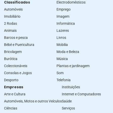
Classificados
Electrodomésticos
Automòveis
Emprego
Imobiliário
Imagem
2 Rodas
Informática
Animais
Lazeres
Barcos e pesca
Livros
Bébé e Puericultura
Mobilia
Bricolagem
Moda e Beleza
Burótica
Música
Coleccionáveis
Plantas e jardinagem
Consolas e Jogos
Som
Desporto
Telefonia
Empresas
Instituições
Arte e Cultura
Internet e Computadores
Automóveis, Motos e outros Veículos
Saúde
Ciências
Serviços