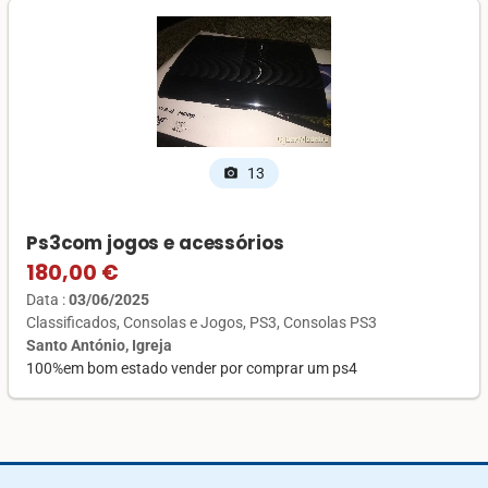
13
photo_camera
Ps3com jogos e acessórios
180,00 €
Data :
03/06/2025
Classificados
Consolas e Jogos
PS3
Consolas PS3
Santo António, Igreja
100%em bom estado vender por comprar um ps4