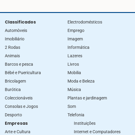
Classificados
Electrodomésticos
Automòveis
Emprego
Imobiliário
Imagem
2 Rodas
Informática
Animais
Lazeres
Barcos e pesca
Livros
Bébé e Puericultura
Mobilia
Bricolagem
Moda e Beleza
Burótica
Música
Coleccionáveis
Plantas e jardinagem
Consolas e Jogos
Som
Desporto
Telefonia
Empresas
Instituições
Arte e Cultura
Internet e Computadores