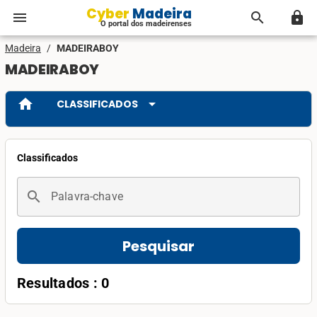
Cyber Madeira
menu
search
lock
O portal dos madeirenses
Madeira
/
MADEIRABOY
MADEIRABOY
home
arrow_drop_down
CLASSIFICADOS
Classificados
search
Palavra-chave
Pesquisar
Resultados : 0