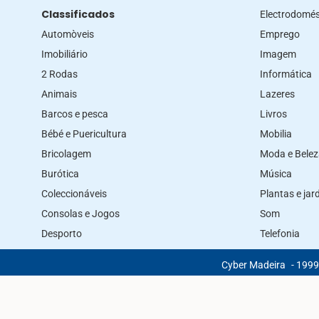
Classificados
Electrodomés
Automòveis
Emprego
Imobiliário
Imagem
2 Rodas
Informática
Animais
Lazeres
Barcos e pesca
Livros
Bébé e Puericultura
Mobilia
Bricolagem
Moda e Bele
Burótica
Música
Coleccionáveis
Plantas e ja
Consolas e Jogos
Som
Desporto
Telefonia
Cyber Madeira
- 1999