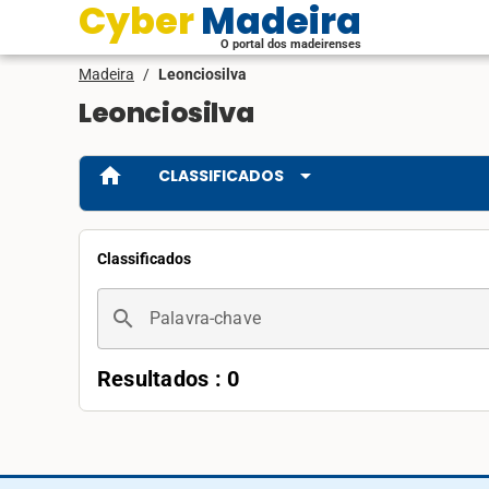
Cyber Madeira
O portal dos madeirenses
Madeira
/
Leonciosilva
Leonciosilva
home
arrow_drop_down
CLASSIFICADOS
Classificados
search
Palavra-chave
Resultados : 0