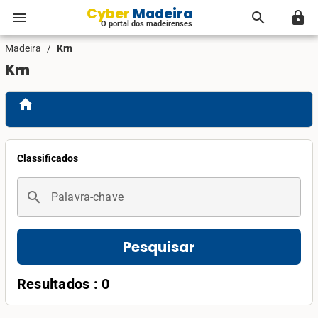
Cyber Madeira
menu
search
lock
O portal dos madeirenses
Madeira
/
Krn
Krn
home
Classificados
search
Palavra-chave
Pesquisar
Resultados : 0