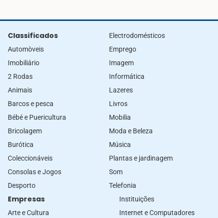
Classificados
Electrodomésticos
Automòveis
Emprego
Imobiliário
Imagem
2 Rodas
Informática
Animais
Lazeres
Barcos e pesca
Livros
Bébé e Puericultura
Mobilia
Bricolagem
Moda e Beleza
Burótica
Música
Coleccionáveis
Plantas e jardinagem
Consolas e Jogos
Som
Desporto
Telefonia
Empresas
Instituições
Arte e Cultura
Internet e Computadores