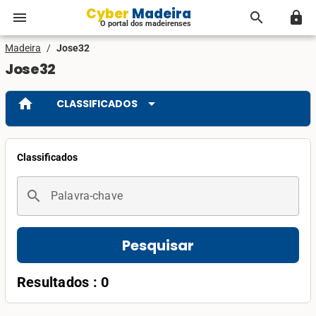
Cyber Madeira
menu
search
lock
O portal dos madeirenses
Madeira
/
Jose32
Jose32
home
arrow_drop_down
CLASSIFICADOS
Classificados
search
Palavra-chave
Pesquisar
Resultados : 0