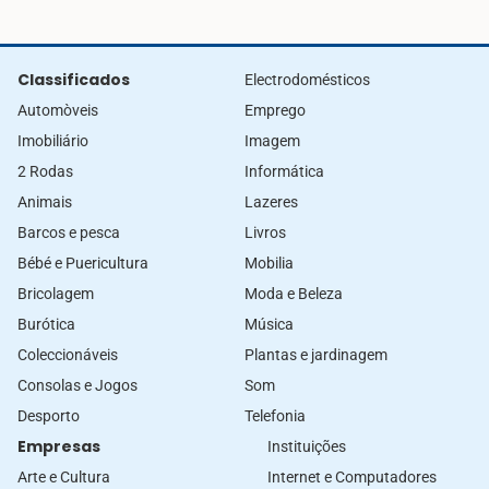
Classificados
Electrodomésticos
Automòveis
Emprego
Imobiliário
Imagem
2 Rodas
Informática
Animais
Lazeres
Barcos e pesca
Livros
Bébé e Puericultura
Mobilia
Bricolagem
Moda e Beleza
Burótica
Música
Coleccionáveis
Plantas e jardinagem
Consolas e Jogos
Som
Desporto
Telefonia
Empresas
Instituições
Arte e Cultura
Internet e Computadores