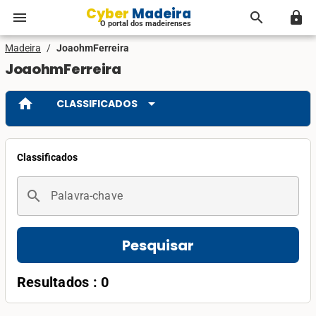
Cyber Madeira
menu
search
lock
O portal dos madeirenses
Madeira
/
JoaohmFerreira
JoaohmFerreira
home
arrow_drop_down
CLASSIFICADOS
Classificados
search
Palavra-chave
Pesquisar
Resultados : 0