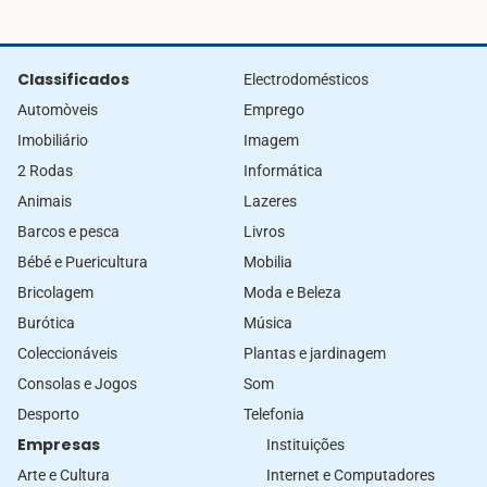
Classificados
Electrodomésticos
Automòveis
Emprego
Imobiliário
Imagem
2 Rodas
Informática
Animais
Lazeres
Barcos e pesca
Livros
Bébé e Puericultura
Mobilia
Bricolagem
Moda e Beleza
Burótica
Música
Coleccionáveis
Plantas e jardinagem
Consolas e Jogos
Som
Desporto
Telefonia
Empresas
Instituições
Arte e Cultura
Internet e Computadores