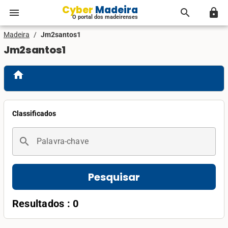
Cyber Madeira
menu
search
lock
O portal dos madeirenses
Madeira
/
Jm2santos1
Jm2santos1
home
Classificados
search
Palavra-chave
Pesquisar
Resultados : 0