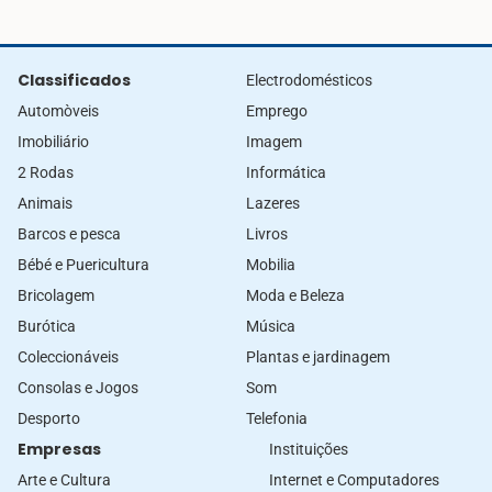
Classificados
Electrodomésticos
Automòveis
Emprego
Imobiliário
Imagem
2 Rodas
Informática
Animais
Lazeres
Barcos e pesca
Livros
Bébé e Puericultura
Mobilia
Bricolagem
Moda e Beleza
Burótica
Música
Coleccionáveis
Plantas e jardinagem
Consolas e Jogos
Som
Desporto
Telefonia
Empresas
Instituições
Arte e Cultura
Internet e Computadores