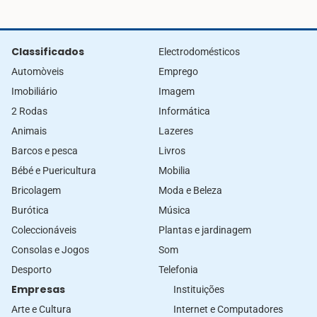
Classificados
Electrodomésticos
Automòveis
Emprego
Imobiliário
Imagem
2 Rodas
Informática
Animais
Lazeres
Barcos e pesca
Livros
Bébé e Puericultura
Mobilia
Bricolagem
Moda e Beleza
Burótica
Música
Coleccionáveis
Plantas e jardinagem
Consolas e Jogos
Som
Desporto
Telefonia
Empresas
Instituições
Arte e Cultura
Internet e Computadores