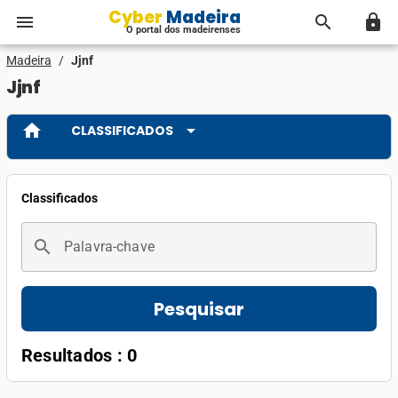
Cyber Madeira
menu
search
lock
O portal dos madeirenses
Madeira
/
Jjnf
Jjnf
home
arrow_drop_down
CLASSIFICADOS
Classificados
search
Palavra-chave
Pesquisar
Resultados : 0