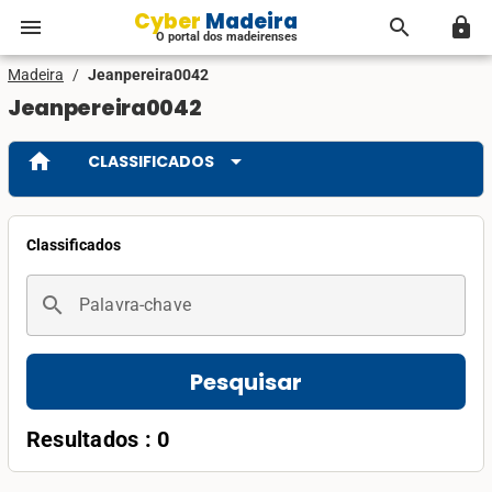
Cyber Madeira
menu
search
lock
O portal dos madeirenses
Madeira
/
Jeanpereira0042
Jeanpereira0042
home
arrow_drop_down
CLASSIFICADOS
Classificados
search
Palavra-chave
Pesquisar
Resultados : 0