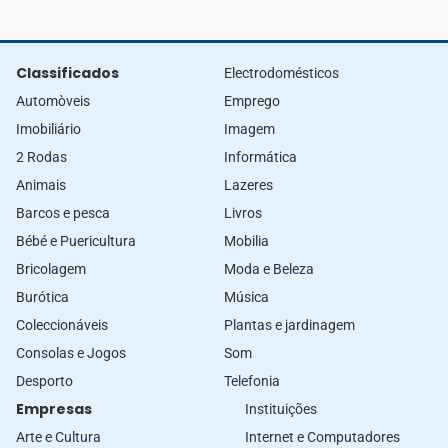
Classificados
Electrodomésticos
Automòveis
Emprego
Imobiliário
Imagem
2 Rodas
Informática
Animais
Lazeres
Barcos e pesca
Livros
Bébé e Puericultura
Mobilia
Bricolagem
Moda e Beleza
Burótica
Música
Coleccionáveis
Plantas e jardinagem
Consolas e Jogos
Som
Desporto
Telefonia
Empresas
Instituições
Arte e Cultura
Internet e Computadores