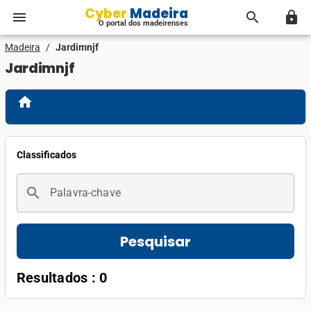
Cyber Madeira
menu
search
lock
O portal dos madeirenses
Madeira
/
Jardimnjf
Jardimnjf
home
Classificados
search
Palavra-chave
Pesquisar
Resultados : 0