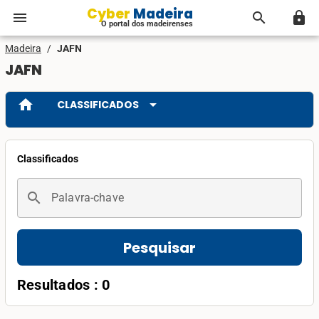
Cyber Madeira
menu
search
lock
O portal dos madeirenses
Madeira
/
JAFN
JAFN
home
arrow_drop_down
CLASSIFICADOS
Classificados
search
Palavra-chave
Pesquisar
Resultados : 0