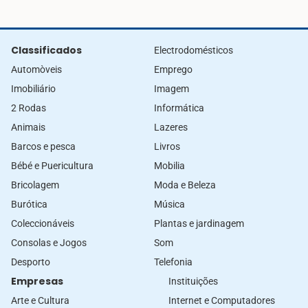
Classificados
Electrodomésticos
Automòveis
Emprego
Imobiliário
Imagem
2 Rodas
Informática
Animais
Lazeres
Barcos e pesca
Livros
Bébé e Puericultura
Mobilia
Bricolagem
Moda e Beleza
Burótica
Música
Coleccionáveis
Plantas e jardinagem
Consolas e Jogos
Som
Desporto
Telefonia
Empresas
Instituições
Arte e Cultura
Internet e Computadores