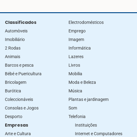
Classificados
Electrodomésticos
Automòveis
Emprego
Imobiliário
Imagem
2 Rodas
Informática
Animais
Lazeres
Barcos e pesca
Livros
Bébé e Puericultura
Mobilia
Bricolagem
Moda e Beleza
Burótica
Música
Coleccionáveis
Plantas e jardinagem
Consolas e Jogos
Som
Desporto
Telefonia
Empresas
Instituições
Arte e Cultura
Internet e Computadores