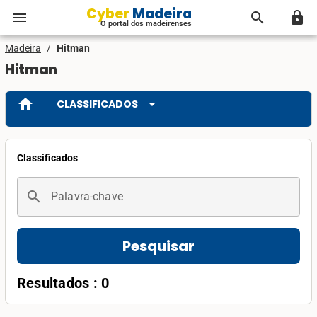
Cyber Madeira
menu
search
lock
O portal dos madeirenses
Madeira
/
Hitman
Hitman
home
arrow_drop_down
CLASSIFICADOS
Classificados
search
Palavra-chave
Pesquisar
Resultados : 0