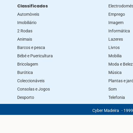
Classificados
Electrodomés
Automòveis
Emprego
Imobiliário
Imagem
2 Rodas
Informática
Animais
Lazeres
Barcos e pesca
Livros
Bébé e Puericultura
Mobilia
Bricolagem
Moda e Bele
Burótica
Música
Coleccionáveis
Plantas e ja
Consolas e Jogos
Som
Desporto
Telefonia
Cyber Madeira
- 1999