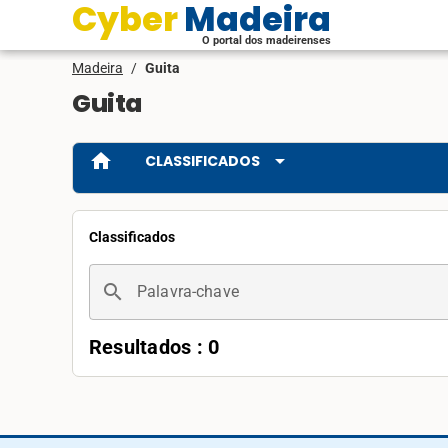
Cyber Madeira
O portal dos madeirenses
Madeira
/
Guita
Guita
home
arrow_drop_down
CLASSIFICADOS
Classificados
search
Palavra-chave
Resultados : 0