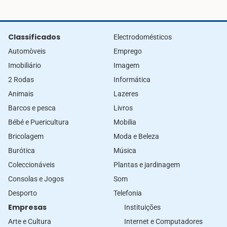
Classificados
Electrodomésticos
Automòveis
Emprego
Imobiliário
Imagem
2 Rodas
Informática
Animais
Lazeres
Barcos e pesca
Livros
Bébé e Puericultura
Mobilia
Bricolagem
Moda e Beleza
Burótica
Música
Coleccionáveis
Plantas e jardinagem
Consolas e Jogos
Som
Desporto
Telefonia
Empresas
Instituições
Arte e Cultura
Internet e Computadores