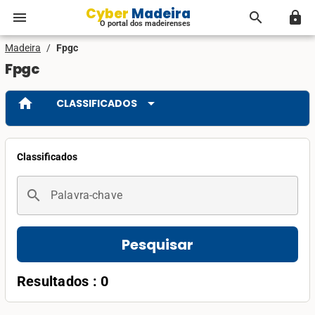
Cyber Madeira
menu
search
lock
O portal dos madeirenses
Madeira
/
Fpgc
Fpgc
home
arrow_drop_down
CLASSIFICADOS
Classificados
search
Palavra-chave
Pesquisar
Resultados : 0