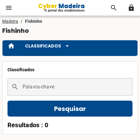
Cyber Madeira
menu
search
lock
O portal dos madeirenses
Madeira
/
Fishinho
Fishinho
home
arrow_drop_down
CLASSIFICADOS
Classificados
search
Palavra-chave
Pesquisar
Resultados : 0