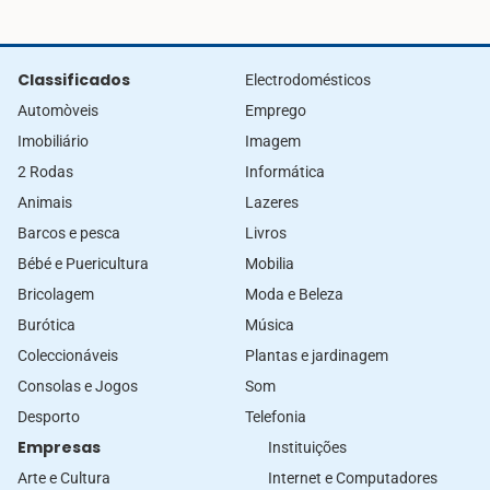
Classificados
Electrodomésticos
Automòveis
Emprego
Imobiliário
Imagem
2 Rodas
Informática
Animais
Lazeres
Barcos e pesca
Livros
Bébé e Puericultura
Mobilia
Bricolagem
Moda e Beleza
Burótica
Música
Coleccionáveis
Plantas e jardinagem
Consolas e Jogos
Som
Desporto
Telefonia
Empresas
Instituições
Arte e Cultura
Internet e Computadores