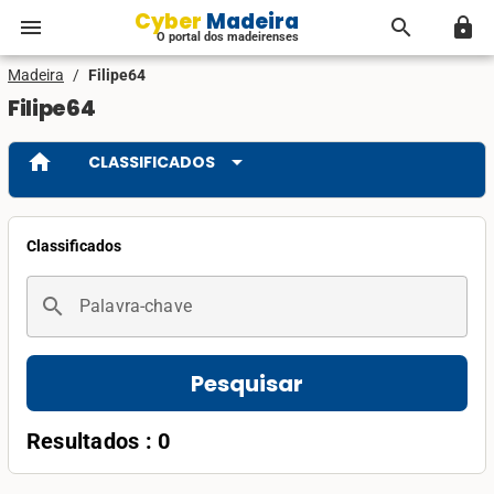
Cyber Madeira
menu
search
lock
O portal dos madeirenses
Madeira
/
Filipe64
Filipe64
home
arrow_drop_down
CLASSIFICADOS
Classificados
search
Palavra-chave
Pesquisar
Resultados : 0