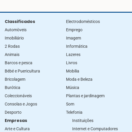
Classificados
Electrodomésticos
Automòveis
Emprego
Imobiliário
Imagem
2 Rodas
Informática
Animais
Lazeres
Barcos e pesca
Livros
Bébé e Puericultura
Mobilia
Bricolagem
Moda e Beleza
Burótica
Música
Coleccionáveis
Plantas e jardinagem
Consolas e Jogos
Som
Desporto
Telefonia
Empresas
Instituições
Arte e Cultura
Internet e Computadores