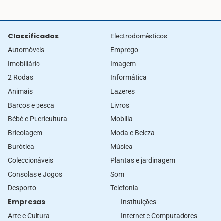
Classificados
Electrodomésticos
Automòveis
Emprego
Imobiliário
Imagem
2 Rodas
Informática
Animais
Lazeres
Barcos e pesca
Livros
Bébé e Puericultura
Mobilia
Bricolagem
Moda e Beleza
Burótica
Música
Coleccionáveis
Plantas e jardinagem
Consolas e Jogos
Som
Desporto
Telefonia
Empresas
Instituições
Arte e Cultura
Internet e Computadores