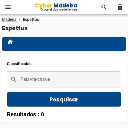
Cyber Madeira
menu
search
lock
O portal dos madeirenses
Madeira
/
Espettus
Espettus
home
Classificados
search
Palavra-chave
Pesquisar
Resultados : 0