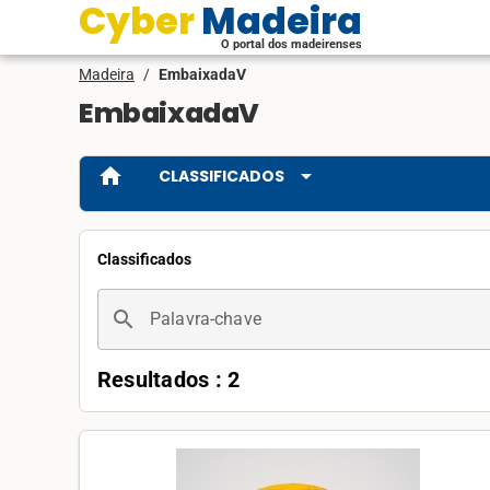
Cyber Madeira
O portal dos madeirenses
Madeira
/
EmbaixadaV
EmbaixadaV
home
arrow_drop_down
CLASSIFICADOS
Classificados
search
Palavra-chave
Resultados : 2