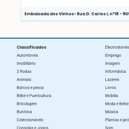
Embaixada dos Vinhos
- Rua D. Carlos I, nº18 - 
Classificados
Electrodomés
Automòveis
Emprego
Imobiliário
Imagem
2 Rodas
Informática
Animais
Lazeres
Barcos e pesca
Livros
Bébé e Puericultura
Mobilia
Bricolagem
Moda e Bele
Burótica
Música
Coleccionáveis
Plantas e ja
Consolas e Jogos
Som