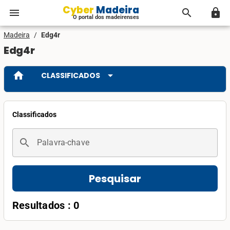
Cyber Madeira
menu
search
lock
O portal dos madeirenses
Madeira
/
Edg4r
Edg4r
home
arrow_drop_down
CLASSIFICADOS
Classificados
search
Palavra-chave
Pesquisar
Resultados : 0