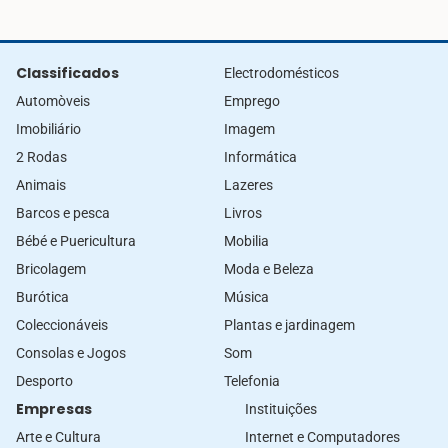
Classificados
Electrodomésticos
Automòveis
Emprego
Imobiliário
Imagem
2 Rodas
Informática
Animais
Lazeres
Barcos e pesca
Livros
Bébé e Puericultura
Mobilia
Bricolagem
Moda e Beleza
Burótica
Música
Coleccionáveis
Plantas e jardinagem
Consolas e Jogos
Som
Desporto
Telefonia
Empresas
Instituições
Arte e Cultura
Internet e Computadores