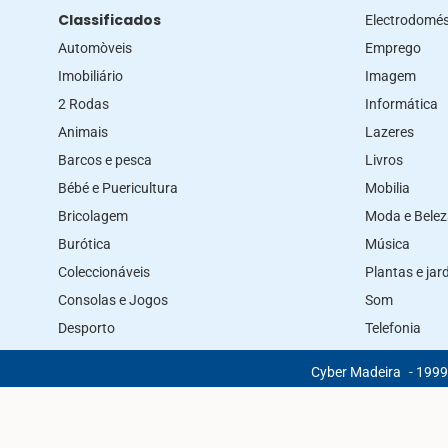
Classificados
Electrodomés
Automòveis
Emprego
Imobiliário
Imagem
2 Rodas
Informática
Animais
Lazeres
Barcos e pesca
Livros
Bébé e Puericultura
Mobilia
Bricolagem
Moda e Bele
Burótica
Música
Coleccionáveis
Plantas e ja
Consolas e Jogos
Som
Desporto
Telefonia
Cyber Madeira
- 1999