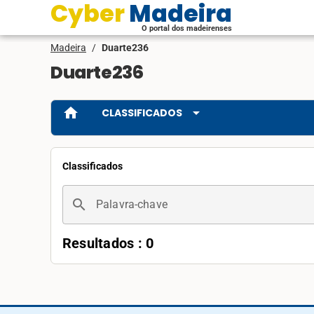
Cyber Madeira
O portal dos madeirenses
Madeira
/
Duarte236
Duarte236
home
arrow_drop_down
CLASSIFICADOS
Classificados
search
Palavra-chave
Resultados : 0