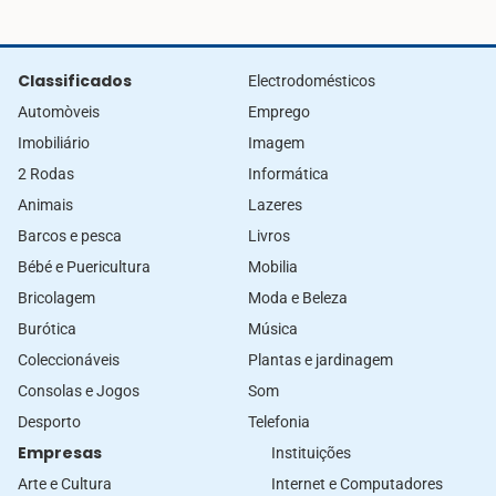
Classificados
Electrodomésticos
Automòveis
Emprego
Imobiliário
Imagem
2 Rodas
Informática
Animais
Lazeres
Barcos e pesca
Livros
Bébé e Puericultura
Mobilia
Bricolagem
Moda e Beleza
Burótica
Música
Coleccionáveis
Plantas e jardinagem
Consolas e Jogos
Som
Desporto
Telefonia
Empresas
Instituições
Arte e Cultura
Internet e Computadores