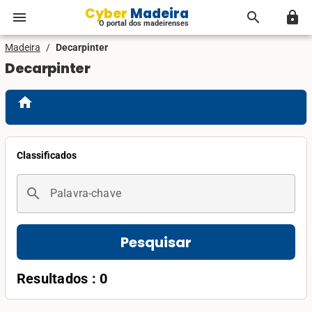
Cyber Madeira
menu
search
lock
O portal dos madeirenses
Madeira
/
Decarpinter
Decarpinter
home
Classificados
search
Palavra-chave
Pesquisar
Resultados : 0