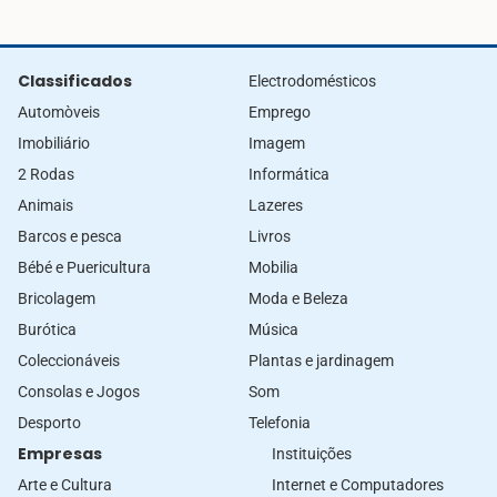
Classificados
Electrodomésticos
Automòveis
Emprego
Imobiliário
Imagem
2 Rodas
Informática
Animais
Lazeres
Barcos e pesca
Livros
Bébé e Puericultura
Mobilia
Bricolagem
Moda e Beleza
Burótica
Música
Coleccionáveis
Plantas e jardinagem
Consolas e Jogos
Som
Desporto
Telefonia
Empresas
Instituições
Arte e Cultura
Internet e Computadores