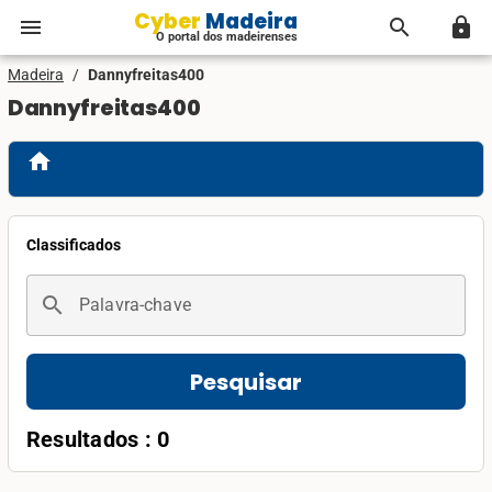
Cyber Madeira
menu
search
lock
O portal dos madeirenses
Madeira
/
Dannyfreitas400
Dannyfreitas400
home
Classificados
search
Palavra-chave
Pesquisar
Resultados : 0