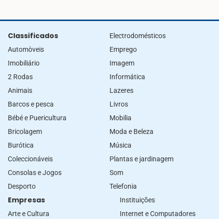
Classificados
Electrodomésticos
Automòveis
Emprego
Imobiliário
Imagem
2 Rodas
Informática
Animais
Lazeres
Barcos e pesca
Livros
Bébé e Puericultura
Mobilia
Bricolagem
Moda e Beleza
Burótica
Música
Coleccionáveis
Plantas e jardinagem
Consolas e Jogos
Som
Desporto
Telefonia
Empresas
Instituições
Arte e Cultura
Internet e Computadores