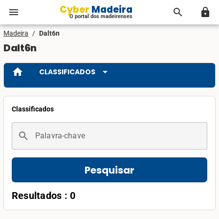
Cyber Madeira
menu
search
lock
O portal dos madeirenses
Madeira
/
Dalt6n
Dalt6n
home
arrow_drop_down
CLASSIFICADOS
Classificados
search
Palavra-chave
Pesquisar
Resultados : 0