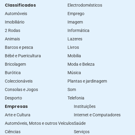
Classificados
Electrodomésticos
Automòveis
Emprego
Imobiliário
Imagem
2 Rodas
Informática
Animais
Lazeres
Barcos e pesca
Livros
Bébé e Puericultura
Mobilia
Bricolagem
Moda e Beleza
Burótica
Música
Coleccionáveis
Plantas e jardinagem
Consolas e Jogos
Som
Desporto
Telefonia
Empresas
Instituições
Arte e Cultura
Internet e Computadores
Automóveis, Motos e outros Veículos
Saúde
Ciências
Serviços