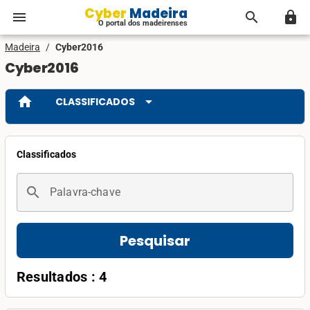
Cyber Madeira
menu
search
lock
O portal dos madeirenses
Madeira
/
Cyber2016
Cyber2016
home
arrow_drop_down
CLASSIFICADOS
Classificados
search
Palavra-chave
Pesquisar
Resultados : 4