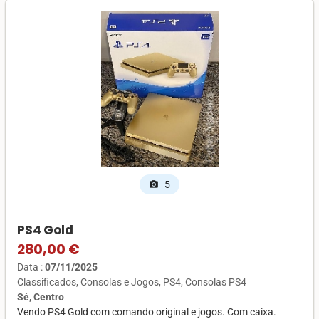
5
photo_camera
PS4 Gold
280,00 €
Data :
07/11/2025
Classificados
Consolas e Jogos
PS4
Consolas PS4
Sé, Centro
Vendo PS4 Gold com comando original e jogos. Com caixa.