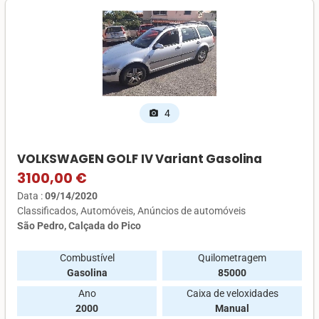
4
photo_camera
VOLKSWAGEN GOLF IV Variant Gasolina
3100,00 €
Data :
09/14/2020
Classificados
Automóveis
Anúncios de automóveis
São Pedro, Calçada do Pico
Combustível
Quilometragem
Gasolina
85000
Ano
Caixa de veloxidades
2000
Manual