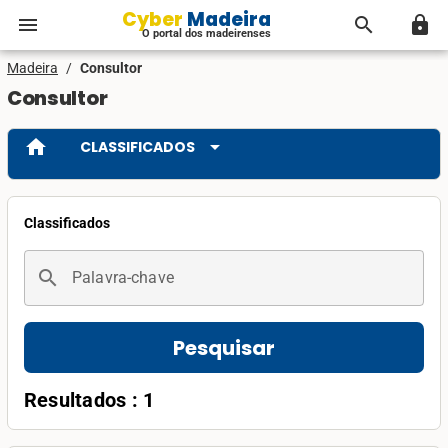
Cyber Madeira
menu
search
lock
O portal dos madeirenses
Madeira
/
Consultor
Consultor
home
arrow_drop_down
CLASSIFICADOS
Classificados
search
Palavra-chave
Pesquisar
Resultados : 1