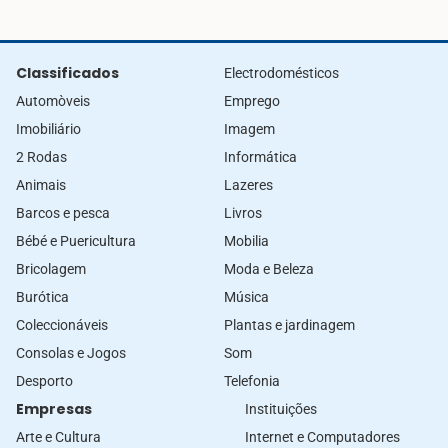
Classificados
Electrodomésticos
Automòveis
Emprego
Imobiliário
Imagem
2 Rodas
Informática
Animais
Lazeres
Barcos e pesca
Livros
Bébé e Puericultura
Mobilia
Bricolagem
Moda e Beleza
Burótica
Música
Coleccionáveis
Plantas e jardinagem
Consolas e Jogos
Som
Desporto
Telefonia
Empresas
Instituições
Arte e Cultura
Internet e Computadores