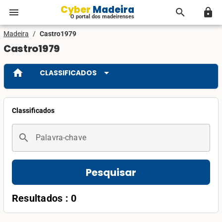
Cyber Madeira
menu
search
lock
O portal dos madeirenses
Madeira
/
Castro1979
Castro1979
home
arrow_drop_down
CLASSIFICADOS
Classificados
search
Palavra-chave
Pesquisar
Resultados : 0