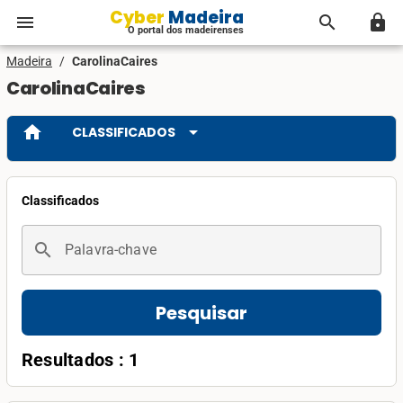
Cyber Madeira
menu
search
lock
O portal dos madeirenses
Madeira
/
CarolinaCaires
CarolinaCaires
home
arrow_drop_down
CLASSIFICADOS
Classificados
search
Palavra-chave
Pesquisar
Resultados : 1