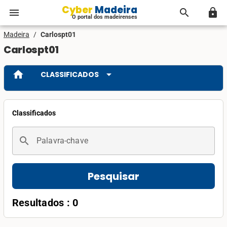
Cyber Madeira
menu
search
lock
O portal dos madeirenses
Madeira
/
Carlospt01
Carlospt01
home
arrow_drop_down
CLASSIFICADOS
Classificados
search
Palavra-chave
Pesquisar
Resultados : 0