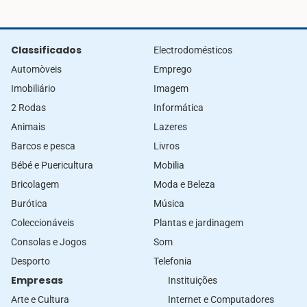
Classificados
Electrodomésticos
Automòveis
Emprego
Imobiliário
Imagem
2 Rodas
Informática
Animais
Lazeres
Barcos e pesca
Livros
Bébé e Puericultura
Mobilia
Bricolagem
Moda e Beleza
Burótica
Música
Coleccionáveis
Plantas e jardinagem
Consolas e Jogos
Som
Desporto
Telefonia
Empresas
Instituições
Arte e Cultura
Internet e Computadores