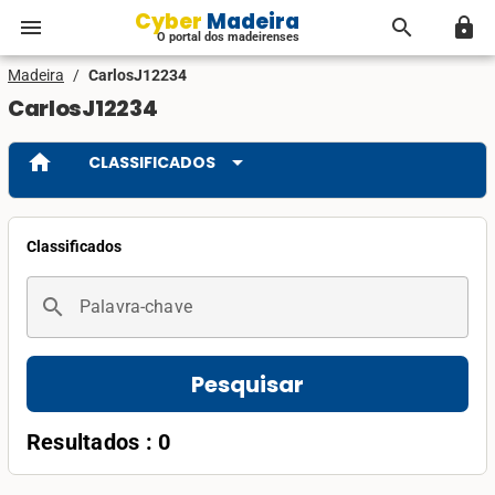
Cyber Madeira
menu
search
lock
O portal dos madeirenses
Madeira
/
CarlosJ12234
CarlosJ12234
home
arrow_drop_down
CLASSIFICADOS
Classificados
search
Palavra-chave
Pesquisar
Resultados : 0