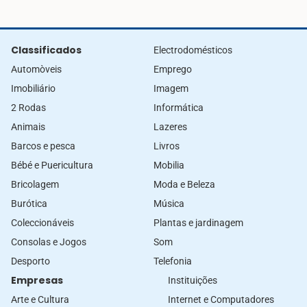
Classificados
Electrodomésticos
Automòveis
Emprego
Imobiliário
Imagem
2 Rodas
Informática
Animais
Lazeres
Barcos e pesca
Livros
Bébé e Puericultura
Mobilia
Bricolagem
Moda e Beleza
Burótica
Música
Coleccionáveis
Plantas e jardinagem
Consolas e Jogos
Som
Desporto
Telefonia
Empresas
Instituições
Arte e Cultura
Internet e Computadores