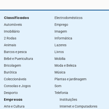
Classificados
Electrodomésticos
Automòveis
Emprego
Imobiliário
Imagem
2 Rodas
Informática
Animais
Lazeres
Barcos e pesca
Livros
Bébé e Puericultura
Mobilia
Bricolagem
Moda e Beleza
Burótica
Música
Coleccionáveis
Plantas e jardinagem
Consolas e Jogos
Som
Desporto
Telefonia
Empresas
Instituições
Arte e Cultura
Internet e Computadores