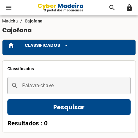
Cyber Madeira
menu
search
lock
O portal dos madeirenses
Madeira
/
Cajofana
Cajofana
home
arrow_drop_down
CLASSIFICADOS
Classificados
search
Palavra-chave
Pesquisar
Resultados : 0