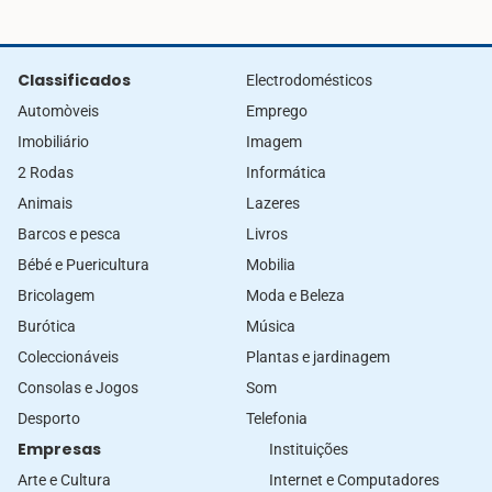
Classificados
Electrodomésticos
Automòveis
Emprego
Imobiliário
Imagem
2 Rodas
Informática
Animais
Lazeres
Barcos e pesca
Livros
Bébé e Puericultura
Mobilia
Bricolagem
Moda e Beleza
Burótica
Música
Coleccionáveis
Plantas e jardinagem
Consolas e Jogos
Som
Desporto
Telefonia
Empresas
Instituições
Arte e Cultura
Internet e Computadores