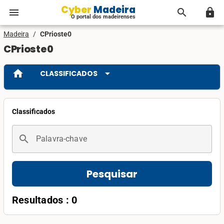
Cyber Madeira
menu
search
lock
O portal dos madeirenses
Madeira
/
CPrioste0
CPrioste0
home
arrow_drop_down
CLASSIFICADOS
Classificados
search
Palavra-chave
Pesquisar
Resultados : 0