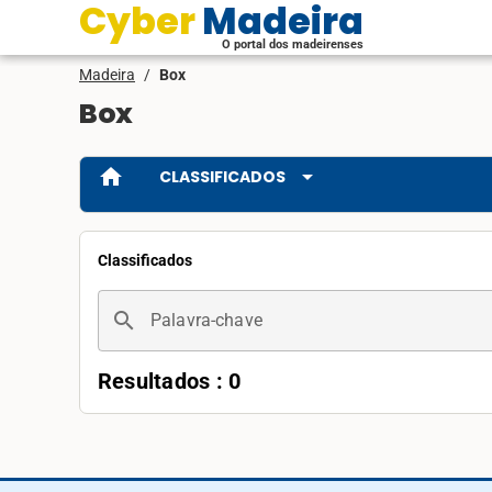
Cyber Madeira
O portal dos madeirenses
Madeira
/
Box
Box
home
arrow_drop_down
CLASSIFICADOS
Classificados
search
Palavra-chave
Resultados : 0