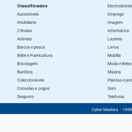
Classificados
Electrodomés
Automòveis
Emprego
Imobiliário
Imagem
2 Rodas
Informática
Animais
Lazeres
Barcos e pesca
Livros
Bébé e Puericultura
Mobilia
Bricolagem
Moda e Bele
Burótica
Música
Coleccionáveis
Plantas e ja
Consolas e Jogos
Som
Desporto
Telefonia
Cyber Madeira
- 1999