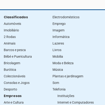
Classificados
Electrodomésticos
Automòveis
Emprego
Imobiliário
Imagem
2 Rodas
Informática
Animais
Lazeres
Barcos e pesca
Livros
Bébé e Puericultura
Mobilia
Bricolagem
Moda e Beleza
Burótica
Música
Coleccionáveis
Plantas e jardinagem
Consolas e Jogos
Som
Desporto
Telefonia
Empresas
Instituições
Arte e Cultura
Internet e Computadores