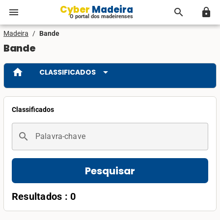
Cyber Madeira
menu
search
lock
O portal dos madeirenses
Madeira
/
Bande
Bande
home
arrow_drop_down
CLASSIFICADOS
Classificados
search
Palavra-chave
Pesquisar
Resultados : 0