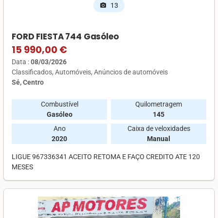
13
photo_camera
FORD FIESTA 744 Gasóleo
15 990,00 €
Data :
08/03/2026
Classificados
Automóveis
Anúncios de automóveis
Sé, Centro
Combustível
Quilometragem
Gasóleo
145
Ano
Caixa de veloxidades
2020
Manual
LIGUE 967336341 ACEITO RETOMA E FAÇO CREDITO ATE 120
MESES