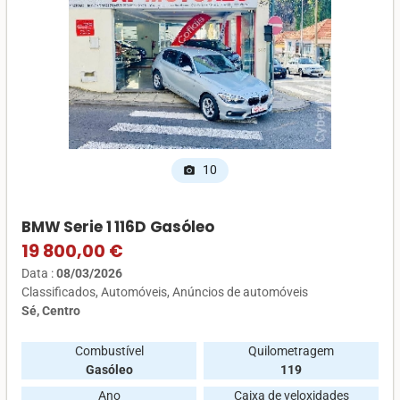
10
photo_camera
BMW Serie 1 116D Gasóleo
19 800,00 €
Data :
08/03/2026
Classificados
Automóveis
Anúncios de automóveis
Sé, Centro
Combustível
Quilometragem
Gasóleo
119
Ano
Caixa de veloxidades