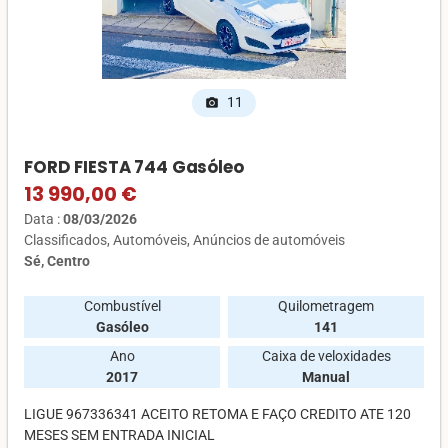
11
photo_camera
FORD FIESTA 744 Gasóleo
13 990,00 €
Data :
08/03/2026
Classificados
Automóveis
Anúncios de automóveis
Sé, Centro
Combustível
Quilometragem
Gasóleo
141
Ano
Caixa de veloxidades
2017
Manual
LIGUE 967336341 ACEITO RETOMA E FAÇO CREDITO ATE 120
MESES SEM ENTRADA INICIAL