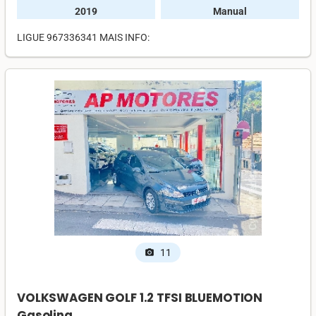
2019
Manual
LIGUE 967336341 MAIS INFO:
11
photo_camera
VOLKSWAGEN GOLF 1.2 TFSI BLUEMOTION
Gasolina