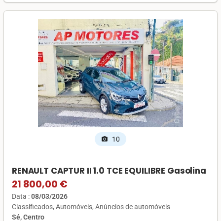
10
photo_camera
RENAULT CAPTUR II 1.0 TCE EQUILIBRE Gasolina
21 800,00 €
Data :
08/03/2026
Classificados
Automóveis
Anúncios de automóveis
Sé, Centro