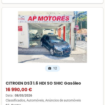
12
photo_camera
CITROEN DS3 1.6 HDI SO SHIC Gasóleo
16 990,00 €
Data :
08/03/2026
Classificados
Automóveis
Anúncios de automóveis