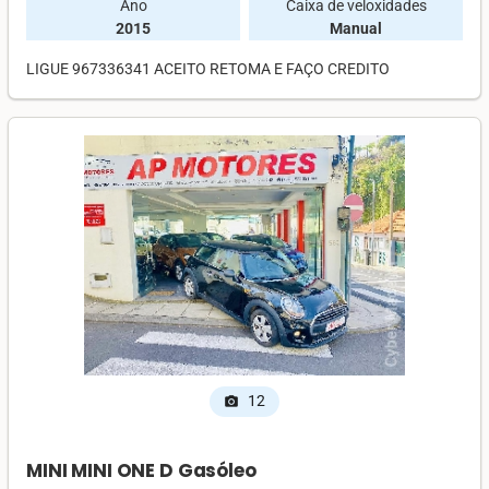
Ano
Caixa de veloxidades
2015
Manual
LIGUE 967336341 ACEITO RETOMA E FAÇO CREDITO
12
photo_camera
MINI MINI ONE D Gasóleo