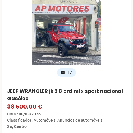
17
photo_camera
JEEP WRANGLER jk 2.8 crd mtx sport nacional
Gasóleo
38 500,00 €
Data :
08/03/2026
Classificados
Automóveis
Anúncios de automóveis
Sé, Centro