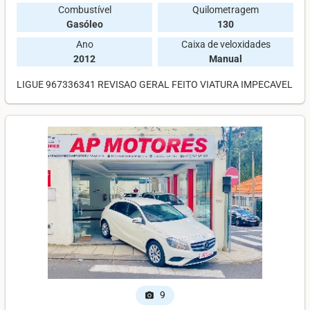
Combustível
Quilometragem
Gasóleo
130
Ano
Caixa de veloxidades
2012
Manual
LIGUE 967336341 REVISAO GERAL FEITO VIATURA IMPECAVEL
9
photo_camera