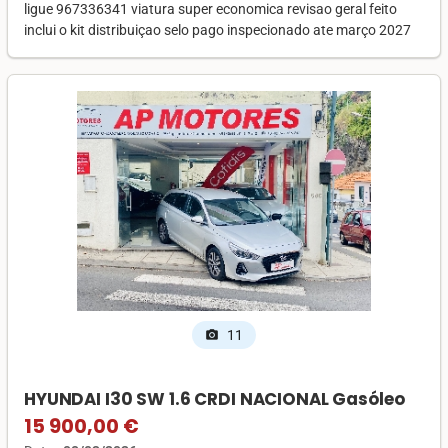
ligue 967336341 viatura super economica revisao geral feito
inclui o kit distribuiçao selo pago inspecionado ate março 2027
11
photo_camera
HYUNDAI I30 SW 1.6 CRDI NACIONAL Gasóleo
15 900,00 €