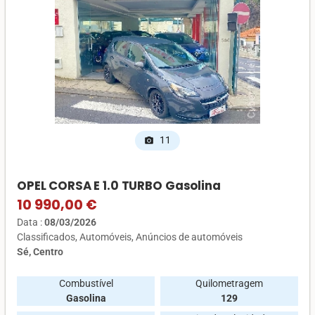
11
photo_camera
OPEL CORSA E 1.0 TURBO Gasolina
10 990,00 €
Data :
08/03/2026
Classificados
Automóveis
Anúncios de automóveis
Sé, Centro
Combustível
Quilometragem
Gasolina
129