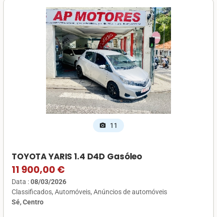
11
photo_camera
TOYOTA YARIS 1.4 D4D Gasóleo
11 900,00 €
Data :
08/03/2026
Classificados
Automóveis
Anúncios de automóveis
Sé, Centro