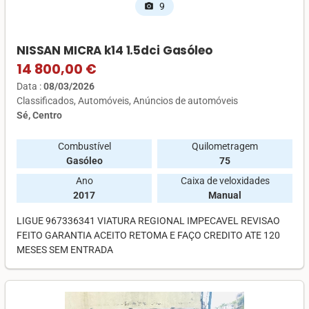
9
photo_camera
NISSAN MICRA k14 1.5dci Gasóleo
14 800,00 €
Data :
08/03/2026
Classificados
Automóveis
Anúncios de automóveis
Sé, Centro
Combustível
Quilometragem
Gasóleo
75
Ano
Caixa de veloxidades
2017
Manual
LIGUE 967336341 VIATURA REGIONAL IMPECAVEL REVISAO
FEITO GARANTIA ACEITO RETOMA E FAÇO CREDITO ATE 120
MESES SEM ENTRADA