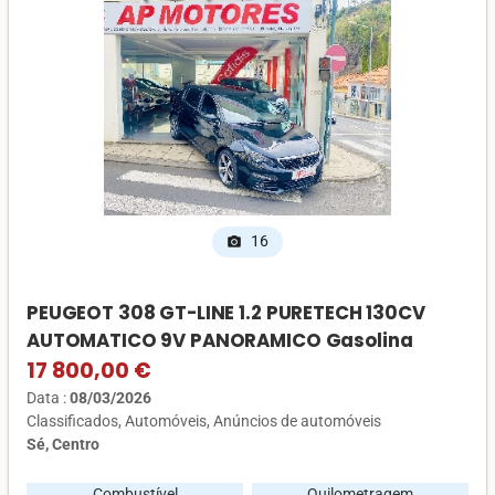
16
photo_camera
PEUGEOT 308 GT-LINE 1.2 PURETECH 130CV
AUTOMATICO 9V PANORAMICO Gasolina
17 800,00 €
Data :
08/03/2026
Classificados
Automóveis
Anúncios de automóveis
Sé, Centro
Combustível
Quilometragem