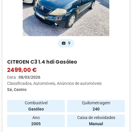
9
photo_camera
CITROEN C3 1.4 hdi Gasóleo
2499,00 €
Data :
08/03/2026
Classificados
Automóveis
Anúncios de automóveis
Sé, Centro
Combustível
Quilometragem
Gasóleo
240
Ano
Caixa de veloxidades
2005
Manual