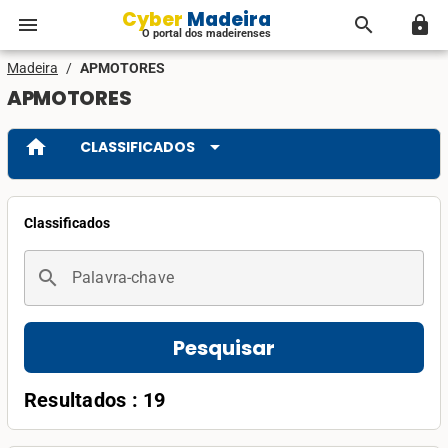
Cyber Madeira
menu
search
lock
O portal dos madeirenses
Madeira
/
APMOTORES
APMOTORES
home
arrow_drop_down
CLASSIFICADOS
Classificados
search
Palavra-chave
Pesquisar
Resultados : 19