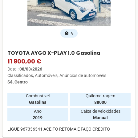
9
photo_camera
TOYOTA AYGO X-PLAY 1.0 Gasolina
11 900,00 €
Data :
08/03/2026
Classificados
Automóveis
Anúncios de automóveis
Sé, Centro
Combustível
Quilometragem
Gasolina
88000
Ano
Caixa de veloxidades
2019
Manual
LIGUE 967336341 ACEITO RETOMA E FAÇO CREDITO