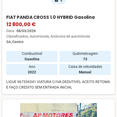
8
photo_camera
FIAT PANDA CROSS 1.0 HYBRID Gasolina
12 800,00 €
Data :
08/03/2026
Classificados
Automóveis
Anúncios de automóveis
Sé, Centro
Combustível
Quilometragem
Gasolina
73
Ano
Caixa de veloxidades
2022
Manual
LIGUE 967336341 VIATURA C/IVA DEDUTIVEL ACEITO RETOMA
E FAÇO CREDITO SEM ENTRADA INICIAL